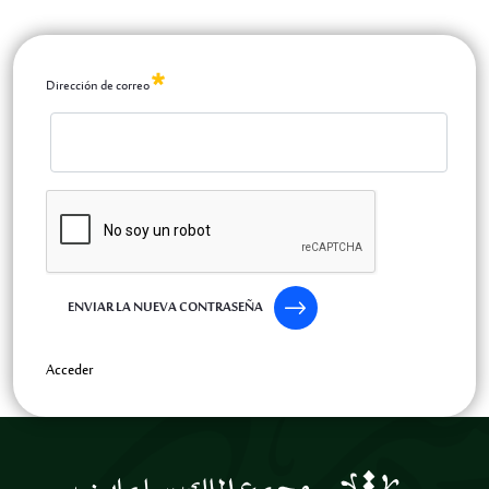
He olvidado mi contraseña
Dirección de correo
Requerido
ENVIAR LA NUEVA CONTRASEÑA
Acceder