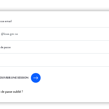
thentification
thentification
esse email
 de passe
OUVRIR UNE SESSION
 de passe oublié ?